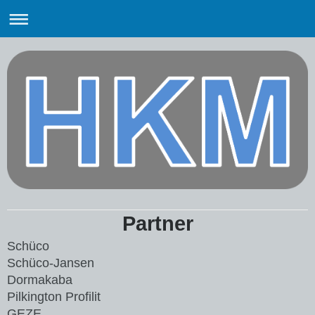
Kleinmeyer Stahl- und Metallbau
Partner
GmbH & Co. KG
Schüco
Schüco-Jansen
Dormakaba
Pilkington Profilit
GEZE